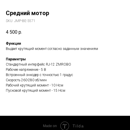
Средний мотор
SKU:
JMP-BE-3571
4 500
р.
Функции
Выдает крутящий момент согласно заданным значениям
Параметры
Стандартный интерфейс RJ-12 ZMROBO
Рабочее напряжение - 5 В
Встроенный энкодер с точностью 1 градус
Скорость 260-280 об/мин
Рабочий крутящий момент - 10 Нсм
Пусковой крутящий момент - 15 Нсм
Tilda
Made on