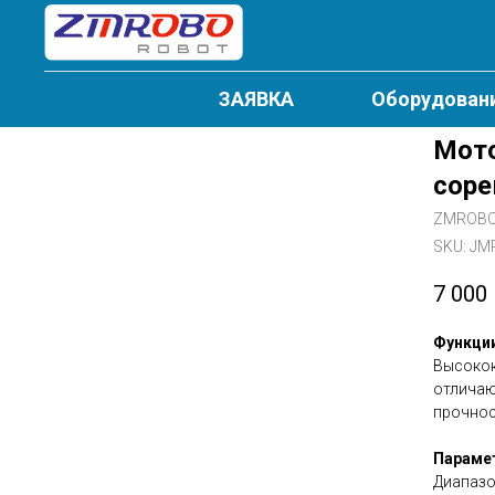
ЗАЯВКА
Оборудован
Мото
соре
ZMROB
SKU:
JM
7 000
Функци
Высокок
отличаю
прочнос
Параме
Диапазо