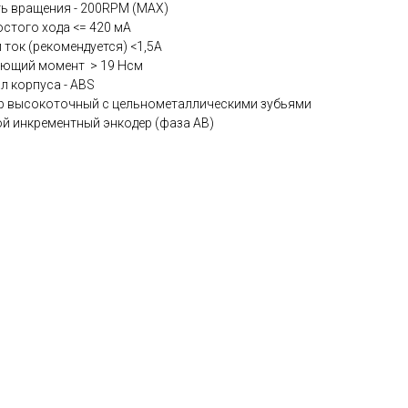
ь вращения - 200RPM (MAX)
остого хода <= 420 мА
 ток (рекомендуется) <1,5A
ющий момент > 19 Нсм
л корпуса - ABS
р высокоточный с цельнометаллическими зубьями
й инкрементный энкодер (фаза AB)