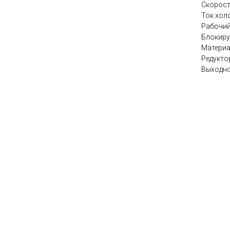
Скорост
Ток хол
Рабочий
Блокиру
Материа
Редукто
Выходно