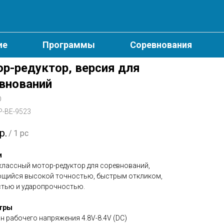
ие
Программы
Соревнования
р-редуктор, версия для
внований
O
P-BE-9523
р.
/
1 pc
и
лассный мотор-редуктор для соревнований,
щийся высокой точностью, быстрым откликом,
тью и ударопрочностью.
тры
н рабочего напряжения 4.8V-8.4V (DC)